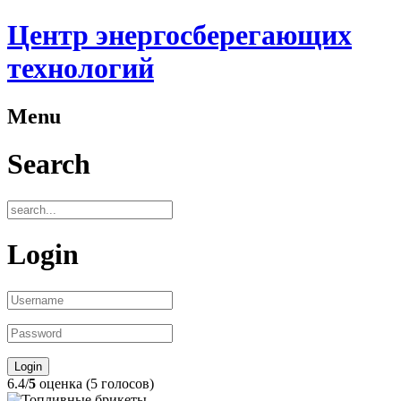
Центр энергосберегающих
технологий
Menu
Search
Login
6.4/
5
оценка (5 голосов)