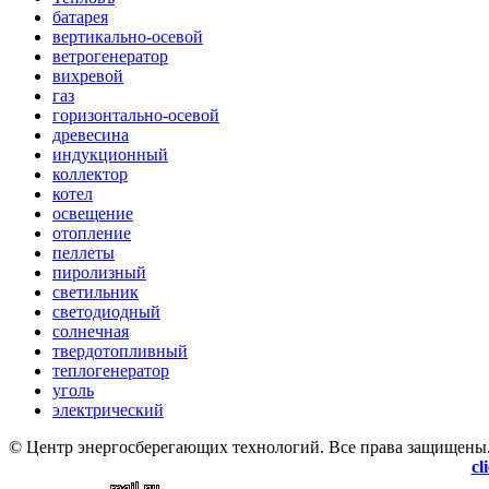
батарея
вертикально-осевой
ветрогенератор
вихревой
газ
горизонтально-осевой
древесина
индукционный
коллектор
котел
освещение
отопление
пеллеты
пиролизный
светильник
светодиодный
солнечная
твердотопливный
теплогенератор
уголь
электрический
© Центр энергосберегающих технологий. Все права защищены
cl