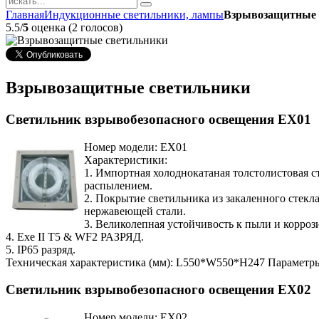
Главная
Индукционные светильники, лампы
Взрывозащитные 
5.5/
5
оценка (2 голосов)
Взрывозащитные светильники
Светильник взрывобезопасного освещения EX01
Номер модели: EX01
Характеристики:
1. Импортная холоднокатаная толстолистовая с
распылением.
2. Покрытие светильника из закаленного стекл
нержавеющей стали.
3. Великолепная устойчивость к пыли и корроз
4. Exe II T5 & WF2 РАЗРЯД.
5. IP65 разряд.
Техническая характеристика (мм): L550*W550*H247 Параметр
Светильник взрывобезопасного освещения EX02
Номер модели: EX02