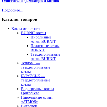
Очистители дымоходов и котлов
Подробнее...
Каталог товаров
Котлы отопления
BURNiT котлы
Пиролизные
котлы BURNiT
Пеллетные котлы
BURNiT
Твердотопливные
котлы BURNiT
ТепловЪ —
твердотопливные
котлы
БУРЖУЙ-К —
твердотопливные
котлы
Водогрейные котлы
Григорьева
Пиролизные котлы
«ATMOS»
Вихревой