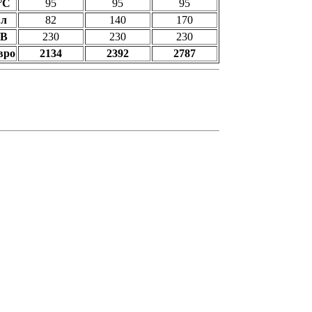
°C
95
95
95
л
82
140
170
В
230
230
230
вро
2134
2392
2787