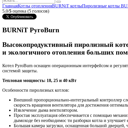
Главная
Котлы отопления
BURNiT котлы
Пиролизные котлы B
5.0/
5
оценка (5 голосов)
BURNiT PyroBurn
Высокопродуктивный пиролизный котел
и экологичного отопления больших по
Котел PyroBurn оснащен операционным интерфейсом и регулят
системой защиты.
Тепловая мощность: 18, 25 и 40 кВт
Особенности пиролизных котлов:
Внешний пропорционально-интегральный контроллер сле
скорость вращения вентилятора для достижения оптималь
Извлечение дыма вентилятором.
Простая эксплуатация обеспечивается с помощью механи
дымоходе без необходимос ти разборки котла и улучшает е
Большая камера загрузки, оснащенная большой дверцей, ч