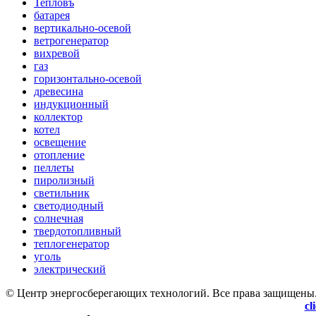
Тепловъ
батарея
вертикально-осевой
ветрогенератор
вихревой
газ
горизонтально-осевой
древесина
индукционный
коллектор
котел
освещение
отопление
пеллеты
пиролизный
светильник
светодиодный
солнечная
твердотопливный
теплогенератор
уголь
электрический
© Центр энергосберегающих технологий. Все права защищены
cl