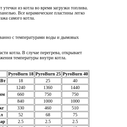
т утечки из котла во время загрузки топлива.
панелью. Все керамические пластины легко
ажа самого котла.
ованно с температурами воды и дымовых
асти котла. В случае перегрева, открывает
ижения температуры внутри котла.
PyroBurn 18
PyroBurn 25
PyroBurn 40
кВт
18
25
40
1240
1360
1440
мм
660
750
750
840
1000
1000
кг
330
460
510
л
52
68
75
бар
2.5
2.5
2.5