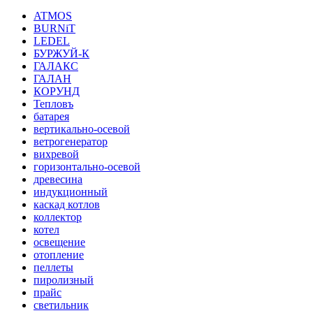
ATMOS
BURNiT
LEDEL
БУРЖУЙ-К
ГАЛАКС
ГАЛАН
КОРУНД
Тепловъ
батарея
вертикально-осевой
ветрогенератор
вихревой
горизонтально-осевой
древесина
индукционный
каскад котлов
коллектор
котел
освещение
отопление
пеллеты
пиролизный
прайс
светильник