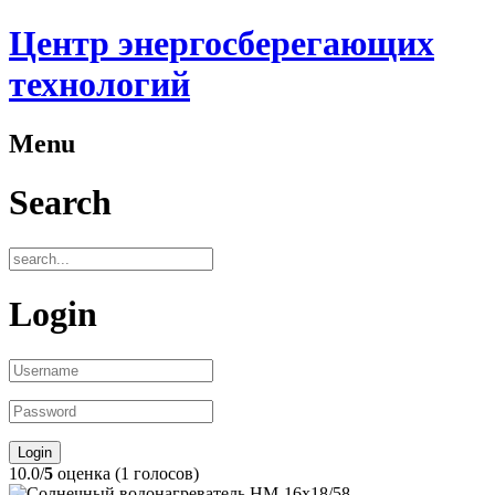
Центр энергосберегающих
технологий
Menu
Search
Login
10.0/
5
оценка (1 голосов)