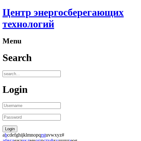
Центр энергосберегающих
технологий
Menu
Search
Login
a
b
c
d
e
f
g
h
i
j
k
l
m
n
o
p
q
r
s
t
u
v
w
x
y
z
#
а
б
в
г
д
е
ж
з
и
к
л
м
н
о
п
р
с
т
у
ф
х
ц
ч
ш
щ
э
ю
я