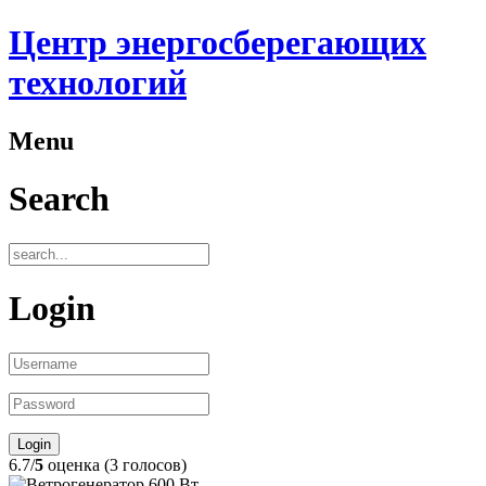
Центр энергосберегающих
технологий
Menu
Search
Login
6.7/
5
оценка (3 голосов)